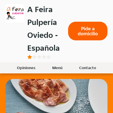
Volver
A Feira
al
menú
Pulpería
principal
Pide a
Oviedo -
domicilio
Española
Opiniones
Menú
Contacto